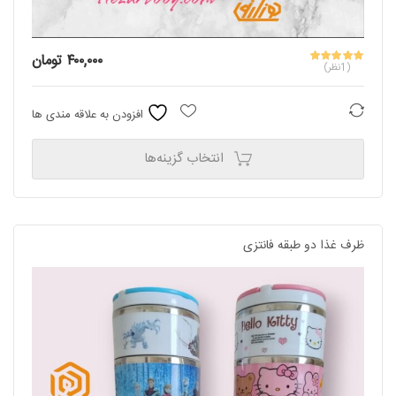
۴۰۰,۰۰۰
تومان
(1نظر)
مقایسه
افزودن به علاقه مندی ها
انتخاب گزینه‌ها
This
product
has
multiple
ظرف غذا دو طبقه فانتزی
variants.
The
options
may
be
chosen
on
the