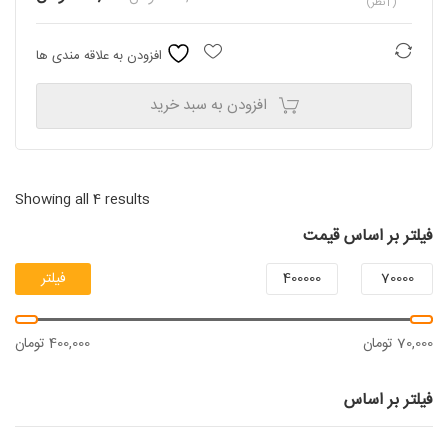
(1نظر)
price
price
is:
was:
۳۵۰,۰۰۰ تومان.
۲۸۰,۰۰۰ تومان
مقایسه
افزودن به علاقه مندی ها
افزودن به سبد خرید
Showing all 4 results
فیلتر بر اساس قیمت
فیلتر
حداقل
حداکثر
70,000 تومان
400,000 تومان
قیمت
قیمت
فیلتر بر اساس