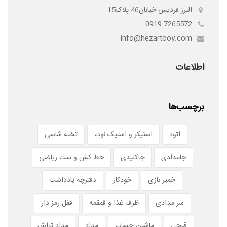
البرز-فردیس-خیابان46 پلاک15
0919-7265572
info@hezartooy.com
اطلاعات
برچسب‌ها
اتود
استیکر و استیک نوت
تخته شاسی
جامدادی
جاکلیدی
خط کش و ست ریاضی
خمیر بازی
خودکار
دفترچه یادداشت
سر مدادی
ظرف غذا و قمقمه
قفل رمز دار
قیچی
ماشین حساب
مداد
مداد تراش