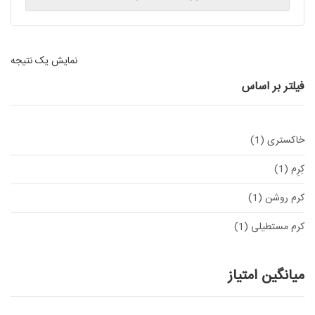
This
product
has
multiple
نمایش یک نتیجه
variants.
فیلتر بر اساس
The
options
may
be
خاکستری
(1)
chosen
on
کِرِم
(1)
the
product
کرم روشن
(1)
page
کرم مستطیلی
(1)
میانگین امتیاز