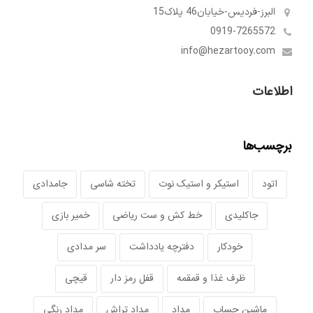
البرز-فردیس-خیابان46 پلاک15
0919-7265572
info@hezartooy.com
اطلاعات
برچسب‌ها
اتود
استیکر و استیک نوت
تخته شاسی
جامدادی
جاکلیدی
خط کش و ست ریاضی
خمیر بازی
خودکار
دفترچه یادداشت
سر مدادی
ظرف غذا و قمقمه
قفل رمز دار
قیچی
ماشین حساب
مداد
مداد تراش
مداد رنگی